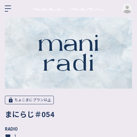
ロ
ちょこまにプラン以上
まにらじ＃054
RADIO
1