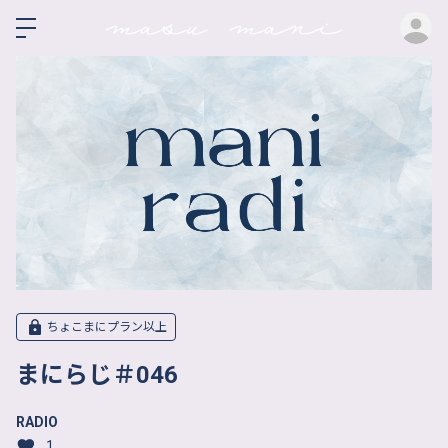
ロ
ちょこまにプラン以上
まにらじ＃046
RADIO
1